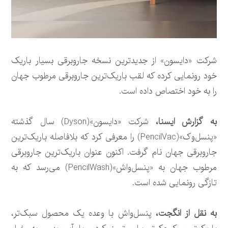
شرکت «دایسون» از جدیدترین نسخه جاروبرقی بسیار باریک
خود رونمایی کرده که لقب باریک‌ترین جاروبرقی مرطوب جهان
را به خود اختصاص داده است.
به گزارش ایسنا،
شرکت «دایسون»(Dyson) سال گذشته
«پنسل‌وک»(PencilVac) را معرفی کرد که بلافاصله باریک‌ترین
جاروبرقی جهان نام گرفت. اکنون عنوان باریک‌ترین جاروبرقی
مرطوب جهان به «پنسل‌واش»(PencilWash) می‌رسد که به
تازگی رونمایی شده است.
به نقل از انگجت،
پنسل‌واش با وعده‌ یک محصول سبک‌تر،