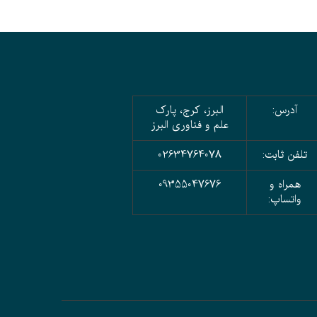
آدرس:
البرز، کرج، پارک
علم و فناوری البرز
تلفن ثابت:
02634764078
همراه و
09355047676
واتساپ: