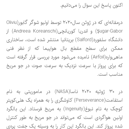
اکنون پاسخ این سوال را می‌دانیم.
درمقاله‌ای که در ژوئن سال۲۰۲۰ توسط اولیو شوگر گابور(Oliviu
Şugar-Gabor) و اندریا کوریانچی(Andreea Koreanschi) از
دانشگاه سلفورد(Salford) بریتانیا منتشر شده است، ساختاری
ممکن برای سطح مقطع بال هواپیما که از نظر فنی
ماهی‌واره(Airfoil) نامیده می‌شود مورد بررسی قرار گرفته است
که برای پرواز با سرعت نزدیک به سرعت صوت در جو مریخ
مناسب است.
در ۳۰ ژوئیه ۲۰۲۰ ناسا(NASA) در ماموریتی به نام
استقامت(Perseverance) کاوشگری را به همراه یک هلی‌کوپتر
کوچک به نام نبوغ(Ingenuity) به مریخ فرستاد. این بالگرد
اولین هواگردی است که می‌تواند در جو مریخ به طور کنترل
شده پرواز کند. این بالگرد این کار را به وسیله یک جفت پره‌ی