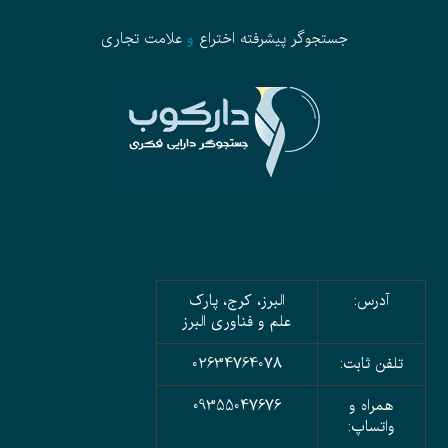
جستجوگر پیشرفته
اختراع
و
علامت تجاری
آدرس:
البرز، کرج، پارک
علم و فناوری البرز
تلفن ثابت:
02634764078
همراه و
09355047676
واتساپ: