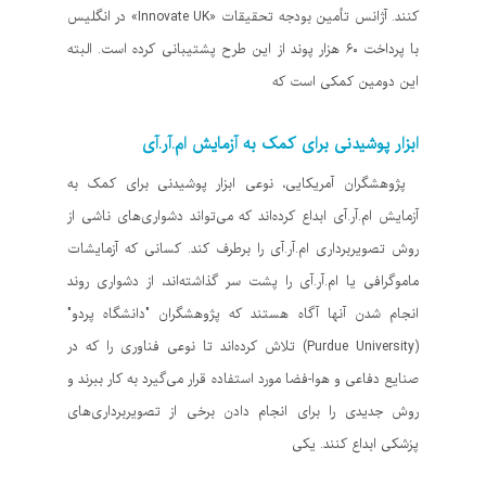
کنند. آژانس تأمین بودجه تحقیقات «Innovate UK» در انگلیس
با پرداخت ۶۰ هزار پوند از این طرح پشتیبانی کرده است. البته
این دومین کمکی است که
ابزار پوشیدنی برای کمک به آزمایش ام‌.آر.آی
پژوهشگران آمریکایی، نوعی ابزار پوشیدنی برای کمک به
آزمایش ام‌.آر.آی ابداع کرده‌اند که می‌تواند دشواری‌های ناشی از
روش تصویربرداری ام‌.آر.آی را برطرف کند. کسانی که آزمایشات
ماموگرافی یا ام‌.آر.آی را پشت سر گذاشته‌اند، از دشواری روند
انجام شدن آنها آگاه هستند که پژوهشگران "دانشگاه پردو"
(Purdue University) تلاش کرده‌اند تا نوعی فناوری را که در
صنایع دفاعی و هوا-فضا مورد استفاده قرار می‌گیرد به کار ببرند و
روش جدیدی را برای انجام دادن برخی از تصویربرداری‌های
پزشکی ابداع کنند. یکی