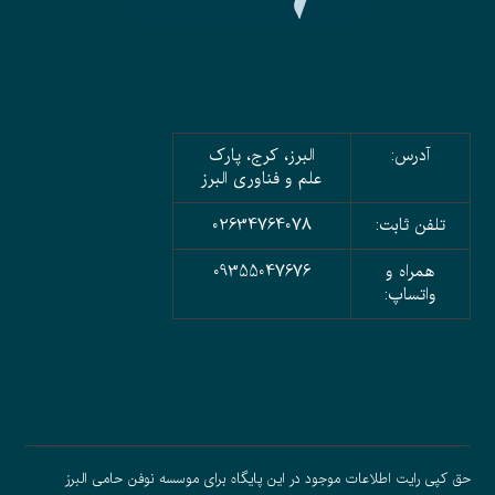
آدرس:
البرز، کرج، پارک
علم و فناوری البرز
تلفن ثابت:
02634764078
همراه و
09355047676
واتساپ:
حق کپی رایت اطلاعات موجود در این پایگاه برای موسسه نوفن حامی البرز