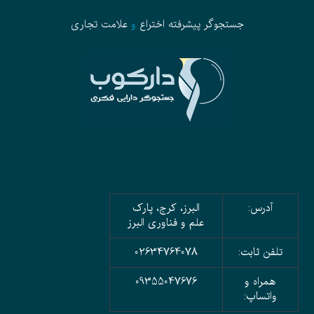
جستجوگر پیشرفته
اختراع
و
علامت تجاری
آدرس:
البرز، کرج، پارک
علم و فناوری البرز
تلفن ثابت:
02634764078
همراه و
09355047676
واتساپ: