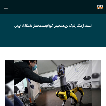
استفاده از سگ رباتیک برای تشخیص کرونا توسط محققان دانشگاه ام آی تی