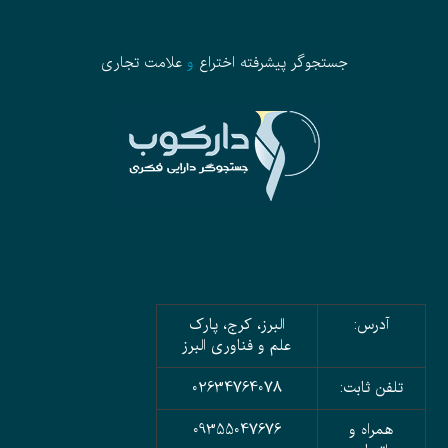
جستجوگر پیشرفته
اختراع
و
علامت تجاری
آدرس:
البرز، کرج، پارک
علم و فناوری البرز
تلفن ثابت:
02634764078
همراه و
09355047676