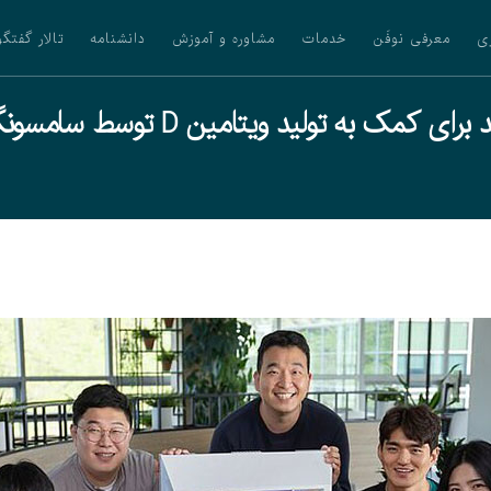
ی
معرفی نوفَن
خدمات
مشاوره و آموزش
دانشنامه
تالار گفتگو
مک به تولید ویتامین D توسط سامسونگ اختراع شد