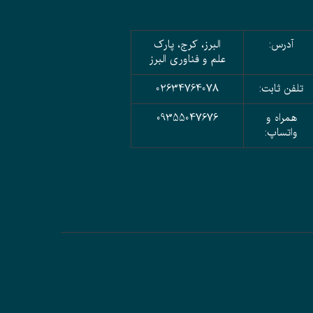
آدرس:
البرز، کرج، پارک
علم و فناوری البرز
تلفن ثابت:
02634764078
همراه و
09355047676
واتساپ: