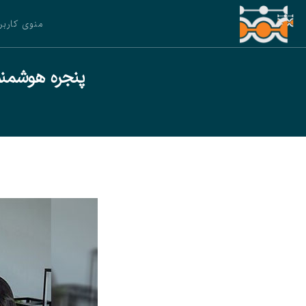
منوی کاربر
پنجره هوشمند برای ک