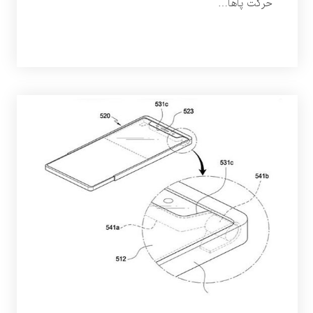
حرکت پاها…