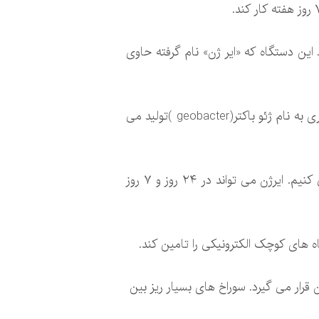
این دستگاه که «ایر ژن» نام گرفته حاوی
این دستگاه ۲ الکترود را به نانوسیم های پروتئینی متصل می کند. این نانوسیم های پروتئینی توسط نوعی باکتری به نام ژئو باکتر(geobacter )تولید می
«ژان یائو» یکی از محققان دانشگاه ماساچوست آمهرست در این باره می گوید: ما در واقع از هوا برق تولید می کنیم. ایرژن می تواند در ۲۴ روز و ۷ روز
اه های کوچک الکترونیکی را تامین کند.
 قرار می گیرد. سوراخ های بسیار ریز بین