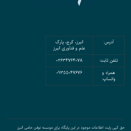
آدرس:
البرز، کرج، پارک
علم و فناوری البرز
تلفن ثابت:
02634764078
همراه و
09355047676
واتساپ:
حق کپی رایت اطلاعات موجود در این پایگاه برای موسسه نوفن حامی البرز