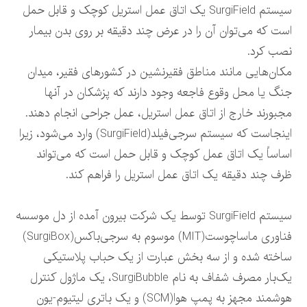
سیستم SurgiField یک اتاق عمل استریل کوچک و قابل حمل
است که می‌توان آن را در عرض چند دقیقه بر روی بدن بیمار
نصب کرد.
مکان‌هایی مانند مناطق فقیرنشین در کشورهای فقیر، میدان
جنگ یا محل وقوع فاجعه وجود دارند که پزشکان در آنها
مجبورند خارج از اتاق عمل استریل، عمل جراحی انجام دهند.
اینجاست که سیستم سرجی‌فیلد(SurgiField) وارد می‌شود، زیرا
اساساً یک اتاق عمل کوچک و قابل حمل است که می‌تواند
ظرف چند دقیقه یک اتاق عمل استریل را فراهم کند.
سیستم SurgiField توسط یک شرکت بیرون آمده از دل موسسه
فناوری ماساچوست(MIT) موسوم به سرجی‌باکس(SurgiBox)
ساخته شده و از سه بخش عبارت از یک حباب پلاستیکی
یک‌بار مصرف شفاف به نام SurgiBubble، یک ماژول کنترل
هوشمند مجهز به پمپ هوا(SCM) و یک باتری لیتیوم-یون