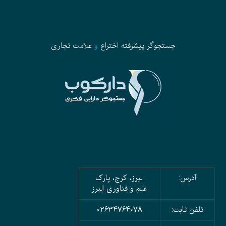
جستجوگر پیشرفته
اختراع
و
علامت تجاری
آدرس:
البرز، کرج، پارک
علم و فناوری البرز
تلفن ثابت:
02634764078