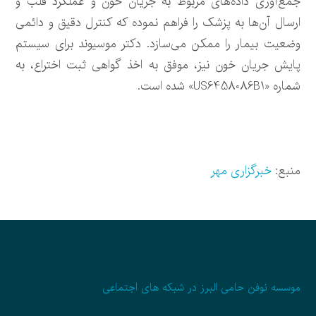
جمع‌آوری داده‌های مربوط به جریان خون و عملکرد قلب و
ارسال آن‌ها به پزشک را فراهم نموده که کنترل دقیق و دائمی
وضعیت بیمار را ممکن می‌سازد. دکتر موسیوند برای سیستم
پایش جریان خون نیز، موفق به اخذ گواهی ثبت اختراع، به
شماره «US6458086B1» شده است.
منبع:
خبرگزاری مهر
موسسه نوفن حامی البرز در شبکه های اجتماعی