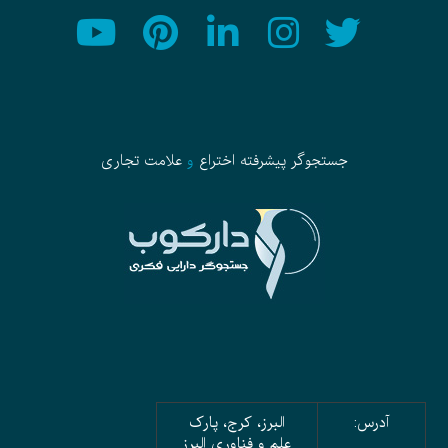
جستجوگر پیشرفته
اختراع
و
علامت تجاری
آدرس:
البرز، کرج، پارک
علم و فناوری البرز