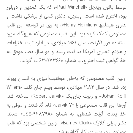
توسط پائول وینچل «Paul Winchell»، که یک کمدین و دوبلور
بود، اختراع شده است. وینچل، دانش کمی از پزشکی داشت و
هنری هیملیچ «Henry Heimlich»، به وی در توسعه این قلب
مصنوعی کمک کرده بود. این قلب مصنوعی که هیچ‌گاه مورد
استفاده قرار نگرفت، سال ۱۹۶۱ میلادی، در اداره ثبت اختراعات
و علائم تجاری آمریکا به ثبت رسید و دو سال بعد، موفق به
اخذ گواهی ثبت اختراع، با شماره «US3097366» گردید.
اولین قلب مصنوعی که به‌طور موفقیت‌آمیزی به انسان پیوند
زده شد، در سال ۱۹۸۲ میلادی، توسط ویلم جان کلف «Willem
Johan Kolff» و رابرت جارویک «Robert Jarvik» ساخته شد.
آن‌ها این قلب مصنوعی را «Jarvik-7» نام گذاشتند و موفق به
اخذ پتنت گرنت شده‌ای، به شماره «US5092879A» شدند.
دکتر بارنی کلارک «Barney Clark»، اولین شخصی بود که قلب
مصنوعی در بدن وی کار گذاشته شد.