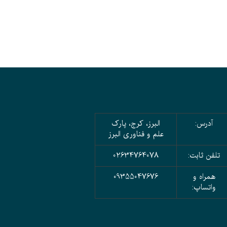
آدرس:
البرز، کرج، پارک
علم و فناوری البرز
تلفن ثابت:
02634764078
همراه و
09355047676
واتساپ: