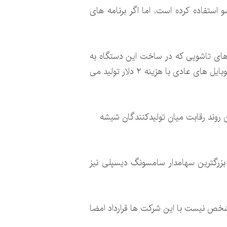
ستفاده کرده است. اما اگر برنامه های
یعنی گلکسیZ Flip برچسب قیمتی ۱۴۰۰ دلار را دارد. شیشه های تاشویی که در ساخت این دستگاه به
کار می روند فقط ۳۰ میکرومتر ضخامت دارند و هزینه ساخت آنها ۴۰ دلار است. حال آنکه شیشه های مسطح موبایل های عادی با هزینه ۲ دلار تولید می
 روند رقابت میان تولیدکنندگان شیشه
کار می رود توسط شرکت DOWOO INSYS تولید می شود که بزرگترین سهامدار سامسونگ دیسپلی نیز
شخص نیست با این شرکت ها قرارداد امضا