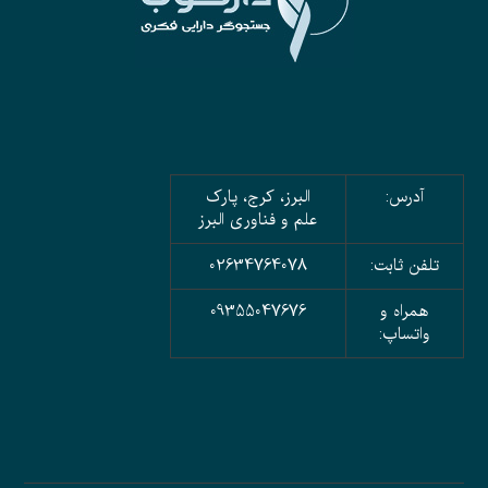
آدرس:
البرز، کرج، پارک
علم و فناوری البرز
تلفن ثابت:
02634764078
همراه و
09355047676
واتساپ: