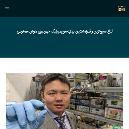
ابداع سریع‌ترین و قدرتمندترین پردازنده نورومورفیک جهان برای هوش مصنوعی