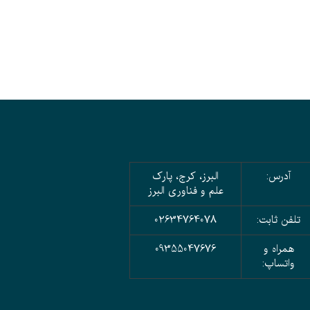
آدرس:
البرز، کرج، پارک
علم و فناوری البرز
تلفن ثابت:
02634764078
همراه و
09355047676
واتساپ: