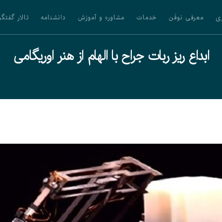
ی
معرفی نوفَن
خدمات
مشاوره و آموزش
دانشنامه
تالار گفتگو
ابداع ریز ربات جراح با الهام از هنر اوریگامی