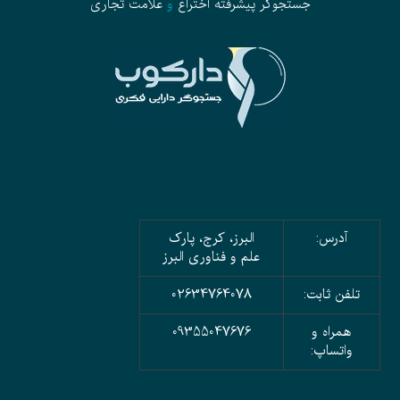
جستجوگر پیشرفته
اختراع
و
علامت تجاری
آدرس:
البرز، کرج، پارک
علم و فناوری البرز
تلفن ثابت:
02634764078
همراه و
09355047676
واتساپ: