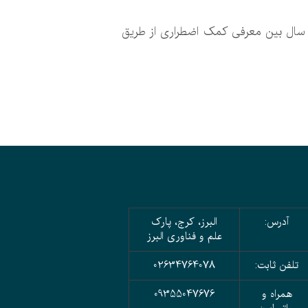
ند سال بین معرفی کمک اضطراری از طریق
آدرس:
البرز، کرج، پارک
علم و فناوری البرز
تلفن ثابت:
02634764078
همراه و
09355047676